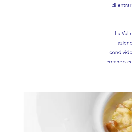
di entra
La Val 
aziend
condividon
creando con