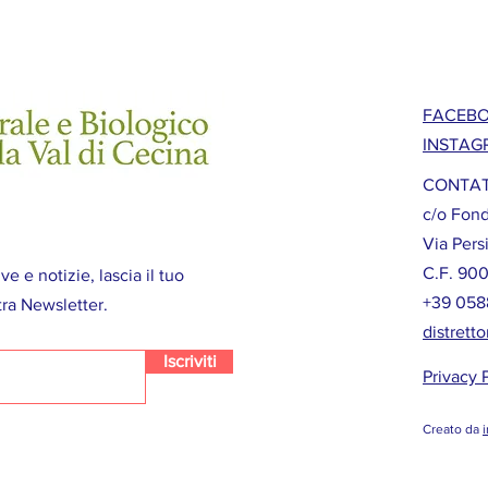
FACEB
INSTAG
CONTAT
c/o Fond
Via Pers
C.F.
900
ve e notizie, lascia il tuo
+39 058
tra Newsletter.
distrett
Iscriviti
Privacy 
Creato da