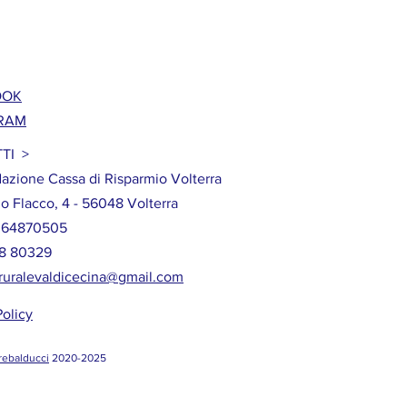
OOK
RAM
TI >
azione Cassa di Risparmio Volterra
io Flacco, 4 - 56048 Volterra
64870505
8 80329
oruralevaldicecina@gmail.com
Policy
irebalducci
2020-2025