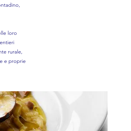
ontadino,
lle loro
entieri
nte rurale,
re e proprie