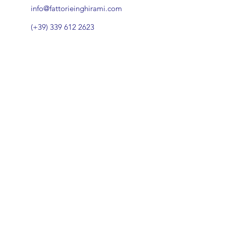
info@fattorieinghirami.com
(+39) 339 612 2623
www.fattorieinghirami.com
FACEBOOK
INSTAGRAM
CONTATTI >
c/o Fondazione Cassa di Risparmio Volterra
Via Persio Flacco, 4 - 56048 Volterra
C.F.
90064870505
+39 0588 80329